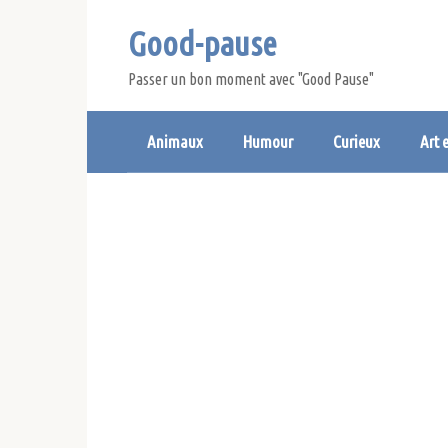
Skip
Good-pause
to
content
Passer un bon moment avec "Good Pause"
Animaux
Humour
Curieux
Art 