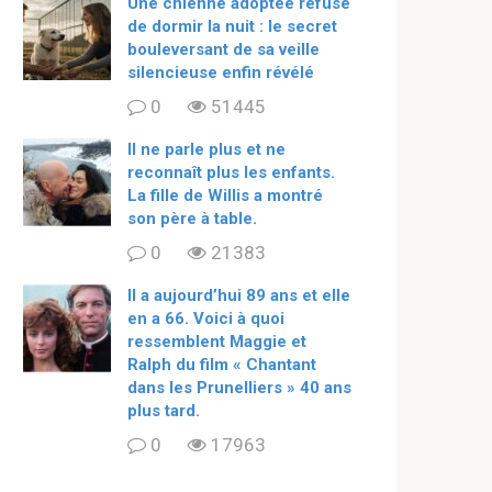
Une chienne adoptée refuse
de dormir la nuit : le secret
bouleversant de sa veille
silencieuse enfin révélé
0
51445
Il ne parle plus et ne
reconnaît plus les enfants.
La fille de Willis a montré
son père à table.
0
21383
ll a aujourd’hui 89 ans et elle
en a 66. Voici à quoi
ressemblent Maggie et
Ralph du film « Chantant
dans les Prunelliers » 40 ans
plus tard.
0
17963