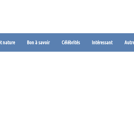
et nature
Bon à savoir
Célébrités
Intéressant
Autr