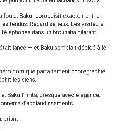
le public sursauta en lâchant son soda.
a foule, Baku reproduisit exactement la
ras tendus. Regard sérieux. Les visiteurs
rs téléphones dans un brouhaha hilarant.
était lancé — et Baku semblait décidé à le
numéro comique parfaitement chorégraphié.
chit les siens.
. Baku l’imita, presque avec élégance.
tonnerre d’applaudissements.
 criant :
 !