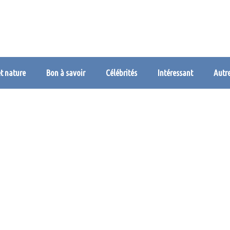
et nature
Bon à savoir
Célébrités
Intéressant
Autr