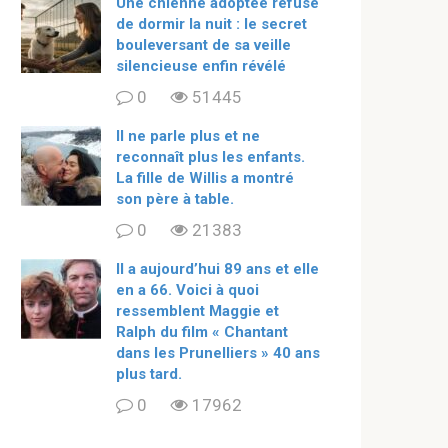
Une chienne adoptée refuse
de dormir la nuit : le secret
bouleversant de sa veille
silencieuse enfin révélé
0
51445
Il ne parle plus et ne
reconnaît plus les enfants.
La fille de Willis a montré
son père à table.
0
21383
ll a aujourd’hui 89 ans et elle
en a 66. Voici à quoi
ressemblent Maggie et
Ralph du film « Chantant
dans les Prunelliers » 40 ans
plus tard.
0
17962