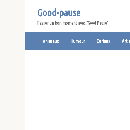
Skip
Good-pause
to
content
Passer un bon moment avec "Good Pause"
Animaux
Humour
Curieux
Art 