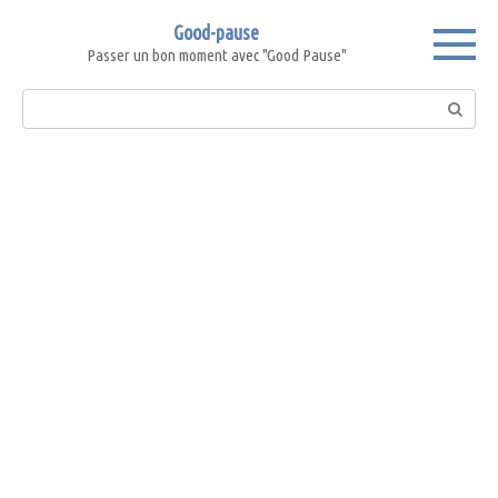
Skip
Good-pause
to
Passer un bon moment avec "Good Pause"
content
Search: