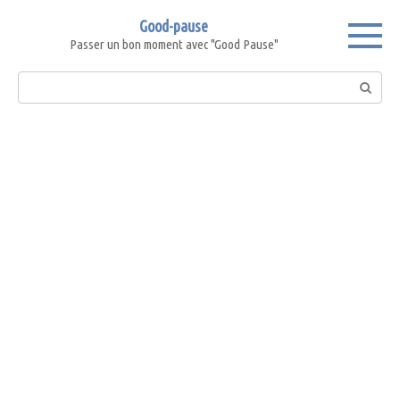
Skip
Good-pause
to
Passer un bon moment avec "Good Pause"
content
Search: