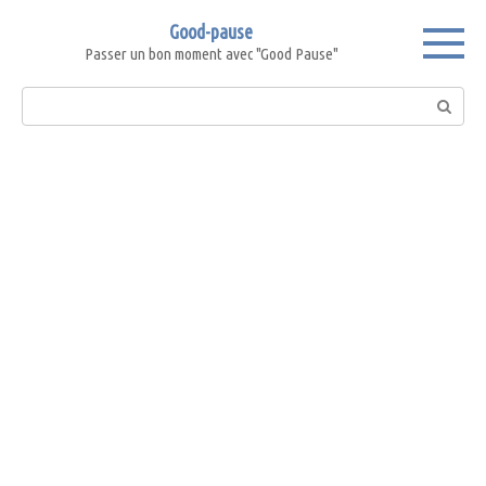
Skip
Good-pause
to
Passer un bon moment avec "Good Pause"
content
Search: