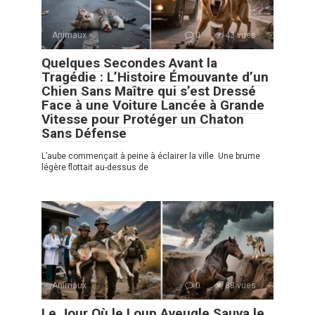
Animaux
0
43 vues
Quelques Secondes Avant la
Tragédie : L’Histoire Émouvante d’un
Chien Sans Maître qui s’est Dressé
Face à une Voiture Lancée à Grande
Vitesse pour Protéger un Chaton
Sans Défense
L’aube commençait à peine à éclairer la ville. Une brume
légère flottait au-dessus de
Animaux
0
88 vues
Le Jour Où le Loup Aveugle Sauva le