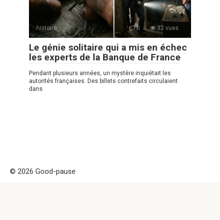
histoire
0
32 vues
Le génie solitaire qui a mis en échec
les experts de la Banque de France
Pendant plusieurs années, un mystère inquiétait les
autorités françaises. Des billets contrefaits circulaient
dans
© 2026 Good-pause
Politique de confidentialité
|
|
Politique de Cookies
|
Formulaire
de contact
Good-pause Remarque! Ce site est uniquement à des fins
d'information et de divertissement. Attention ! la copie de ce