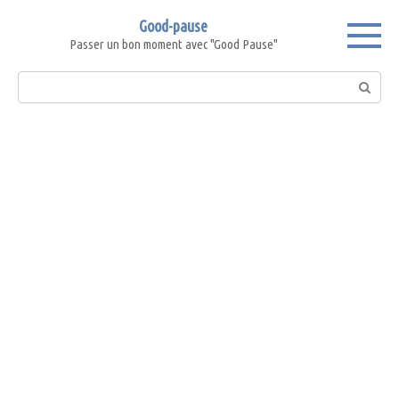
Skip
Good-pause
to
Passer un bon moment avec "Good Pause"
content
Search: