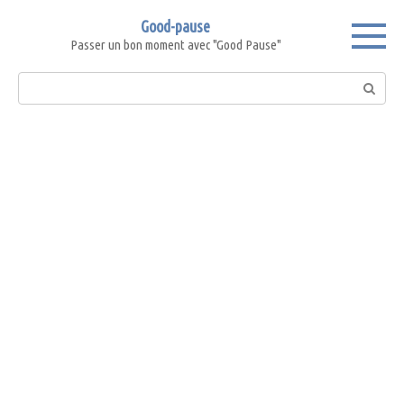
Skip
Good-pause
to
Passer un bon moment avec "Good Pause"
content
Search: