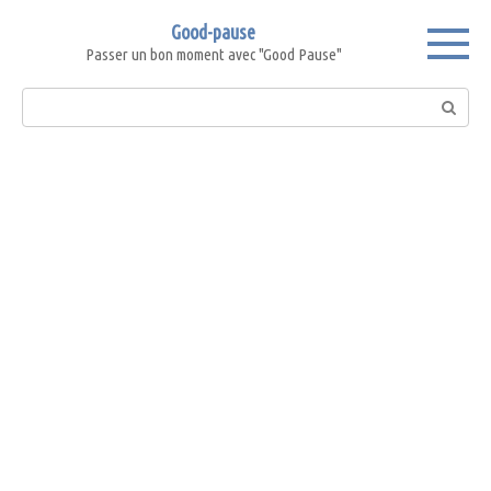
Skip
Good-pause
to
Passer un bon moment avec "Good Pause"
content
Search: