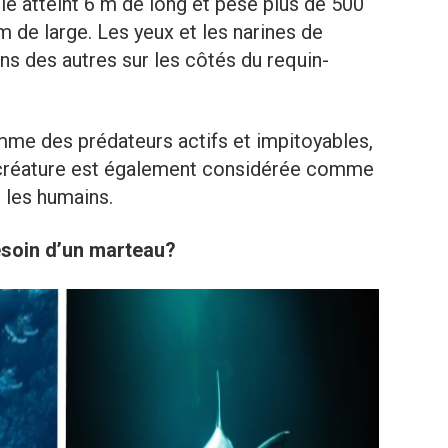
le atteint 6 m de long et pèse plus de 500
 m de large. Les yeux et les narines de
 uns des autres sur les côtés du requin-
me des prédateurs actifs et impitoyables,
a créature est également considérée comme
 les humains.
esoin d’un marteau?