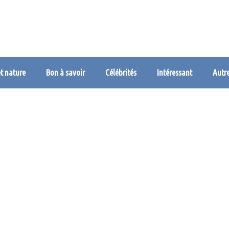
et nature
Bon à savoir
Célébrités
Intéressant
Autr