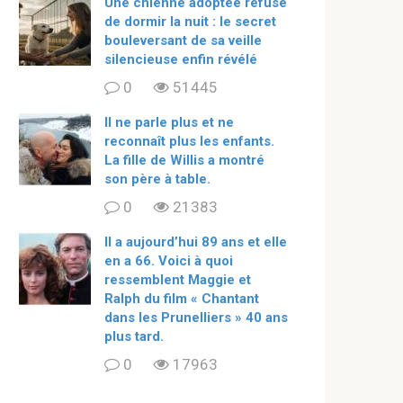
Une chienne adoptée refuse
de dormir la nuit : le secret
bouleversant de sa veille
silencieuse enfin révélé
0
51445
Il ne parle plus et ne
reconnaît plus les enfants.
La fille de Willis a montré
son père à table.
0
21383
ll a aujourd’hui 89 ans et elle
en a 66. Voici à quoi
ressemblent Maggie et
Ralph du film « Chantant
dans les Prunelliers » 40 ans
plus tard.
0
17963