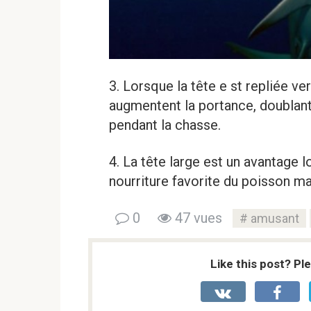
3. Lorsque la tête e st repliée ve
augmentent la portance, doublant
pendant la chasse.
4. La tête large est un avantage lor
nourriture favorite du poisson ma
0
47 vues
amusant
Like this post? Pl