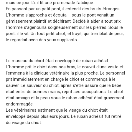
mais ce jour-là, il fit une promenade fatidique.
En passant par un petit pont, il entendit des bruits étranges.
L’homme s’approcha et écouta – sous le pont venait un
gémissement plaintif et déchirant. Décidé à aider à tout prix,
l’homme s’agenouilla soigneusement sur les pierres. Sous le
pont, il le vit. Un tout petit chiot, effrayé, qui tremblait de peur,
le regardait avec des yeux suppliants.
Le museau du chiot était enveloppé de ruban adhésif.
L’homme prit le chiot dans ses bras, le couvrit d’une veste et
l’emmena à la clinique vétérinaire la plus proche. Le personnel
prit immédiatement en charge le chiot et commença à le
sauver. Le sauveur du chiot, après s’être assuré que le bébé
était entre de bonnes mains, reprit ses occupations. Le chiot
était amaigri et la peau sous le ruban adhésif était gravement
endommagée.
Les vétérinaires estiment que le visage du chiot était
enveloppé depuis plusieurs jours. Le ruban adhésif fut retiré
du visage du chiot.