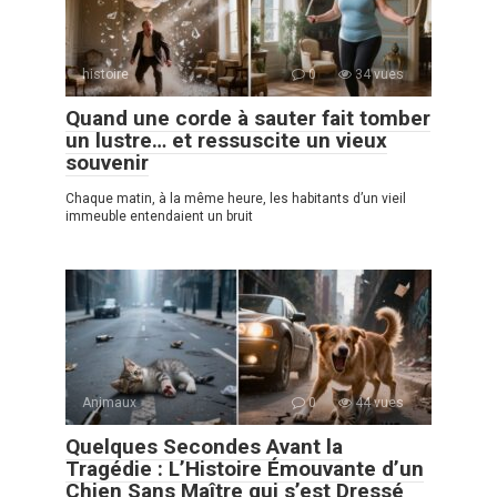
histoire
0
34 vues
Quand une corde à sauter fait tomber
un lustre… et ressuscite un vieux
souvenir
Chaque matin, à la même heure, les habitants d’un vieil
immeuble entendaient un bruit
Animaux
0
44 vues
Quelques Secondes Avant la
Tragédie : L’Histoire Émouvante d’un
Chien Sans Maître qui s’est Dressé