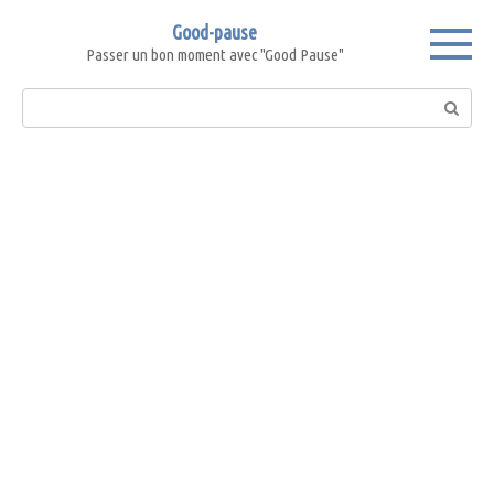
Skip
Good-pause
to
Passer un bon moment avec "Good Pause"
content
Search: