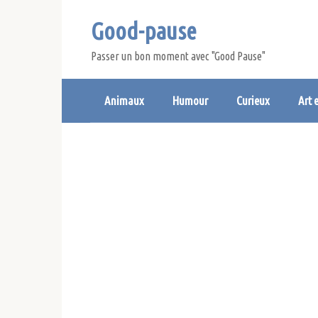
Skip
Good-pause
to
content
Passer un bon moment avec "Good Pause"
Animaux
Humour
Curieux
Art 