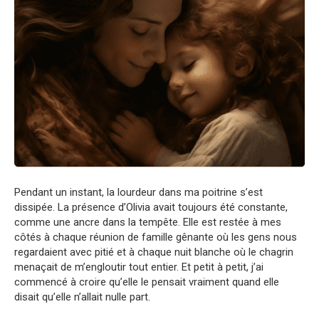
Pendant un instant, la lourdeur dans ma poitrine s’est
dissipée. La présence d’Olivia avait toujours été constante,
comme une ancre dans la tempête. Elle est restée à mes
côtés à chaque réunion de famille gênante où les gens nous
regardaient avec pitié et à chaque nuit blanche où le chagrin
menaçait de m’engloutir tout entier. Et petit à petit, j’ai
commencé à croire qu’elle le pensait vraiment quand elle
disait qu’elle n’allait nulle part.