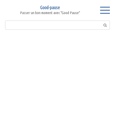
Skip
Good-pause
to
Passer un bon moment avec "Good Pause"
content
Search: