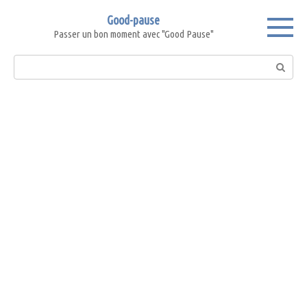
Skip
Good-pause
to
Passer un bon moment avec "Good Pause"
content
Search: