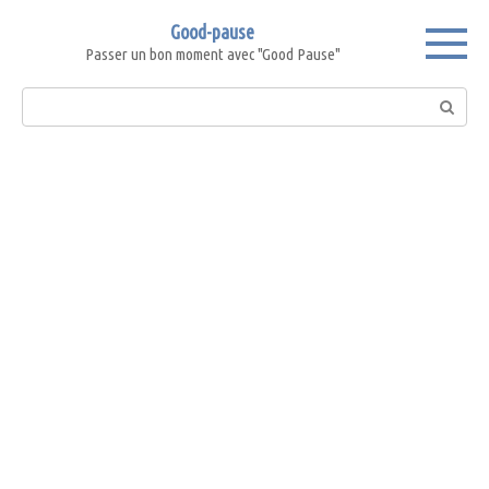
Skip
Good-pause
to
Passer un bon moment avec "Good Pause"
content
Search: