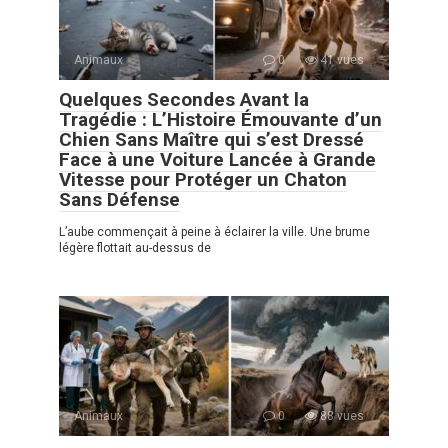
Animaux
0
41 vues
Quelques Secondes Avant la
Tragédie : L’Histoire Émouvante d’un
Chien Sans Maître qui s’est Dressé
Face à une Voiture Lancée à Grande
Vitesse pour Protéger un Chaton
Sans Défense
L’aube commençait à peine à éclairer la ville. Une brume
légère flottait au-dessus de
Animaux
0
88 vues