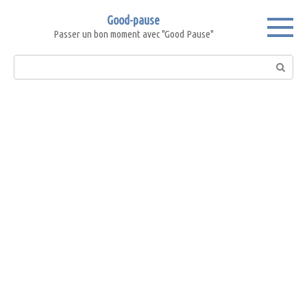
Skip
Good-pause
to
Passer un bon moment avec "Good Pause"
content
Search: