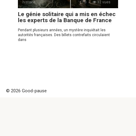
histoire
0
32 vues
Le génie solitaire qui a mis en échec
les experts de la Banque de France
Pendant plusieurs années, un mystère inquiétait les
autorités françaises. Des billets contrefaits circulaient
dans
© 2026 Good-pause
Politique de confidentialité
|
|
Politique de Cookies
|
Formulaire
de contact
Good-pause Remarque! Ce site est uniquement à des fins
d'information et de divertissement. Attention ! la copie de ce
site est interdite car elle est considérée comme propriété
intellectuelle et a été indexée, il est permis de partager
uniquement par un lien actif