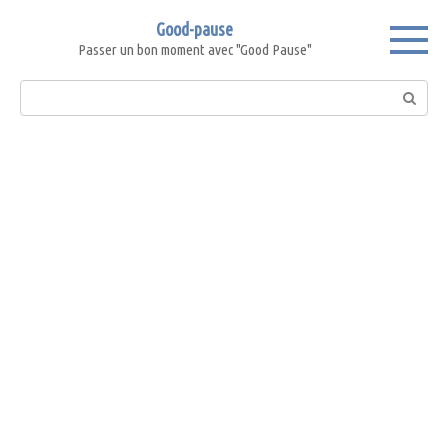
Skip
Good-pause
to
Passer un bon moment avec "Good Pause"
content
Search: