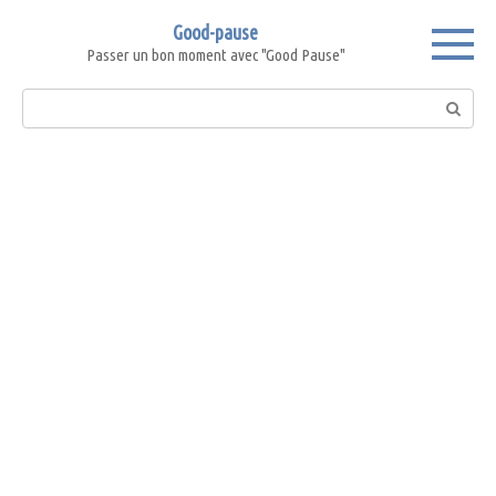
Skip
Good-pause
to
Passer un bon moment avec "Good Pause"
content
Search: