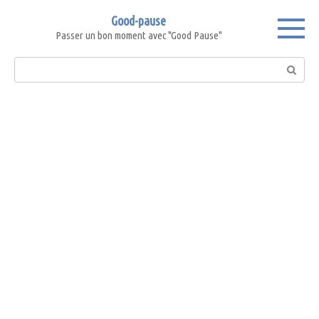
Skip
Good-pause
to
Passer un bon moment avec "Good Pause"
content
Search: