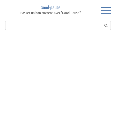
Skip
Good-pause
to
Passer un bon moment avec "Good Pause"
content
Search: