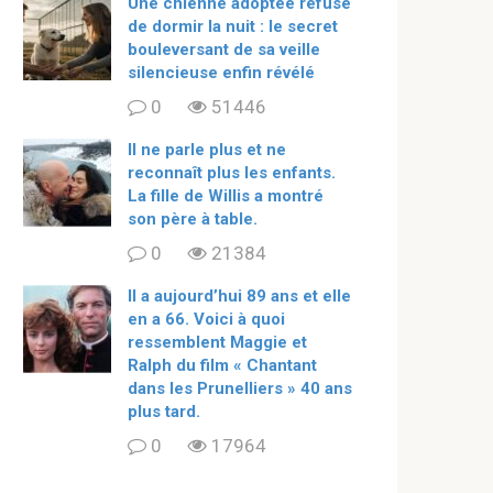
Une chienne adoptée refuse
de dormir la nuit : le secret
bouleversant de sa veille
silencieuse enfin révélé
0
51446
Il ne parle plus et ne
reconnaît plus les enfants.
La fille de Willis a montré
son père à table.
0
21384
ll a aujourd’hui 89 ans et elle
en a 66. Voici à quoi
ressemblent Maggie et
Ralph du film « Chantant
dans les Prunelliers » 40 ans
plus tard.
0
17964