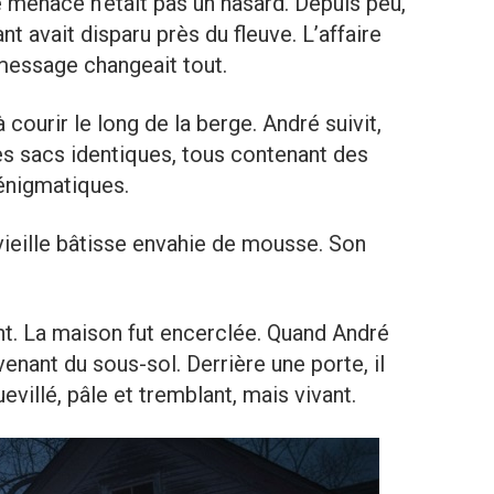
 menace n’était pas un hasard. Depuis peu,
fant avait disparu près du fleuve. L’affaire
message changeait tout.
courir le long de la berge. André suivit,
res sacs identiques, tous contenant des
énigmatiques.
vieille bâtisse envahie de mousse. Son
nt. La maison fut encerclée. Quand André
 venant du sous-sol. Derrière une porte, il
villé, pâle et tremblant, mais vivant.