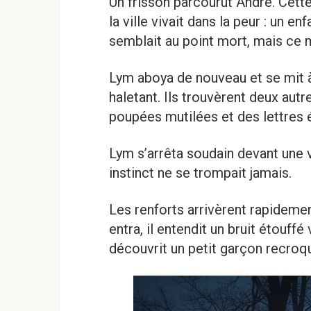
Un frisson parcourut André. Cette
la ville vivait dans la peur : un en
semblait au point mort, mais ce 
Lym aboya de nouveau et se mit à 
haletant. Ils trouvèrent deux aut
poupées mutilées et des lettres 
Lym s’arrêta soudain devant une 
instinct ne se trompait jamais.
Les renforts arrivèrent rapideme
entra, il entendit un bruit étouffé
découvrit un petit garçon recroque