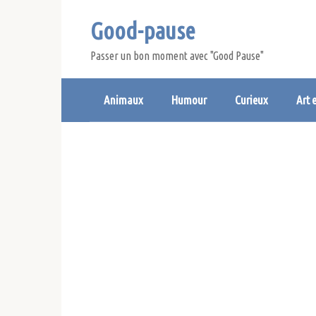
Skip
Good-pause
to
content
Passer un bon moment avec "Good Pause"
Animaux
Humour
Curieux
Art 