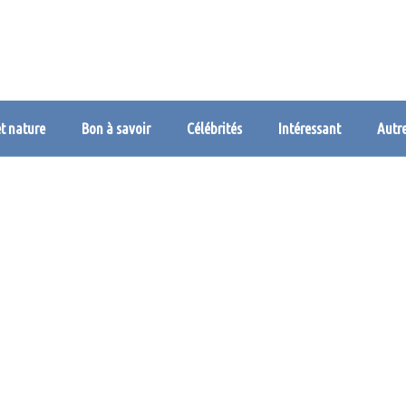
et nature
Bon à savoir
Célébrités
Intéressant
Autr