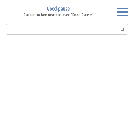
Skip
Good-pause
to
Passer un bon moment avec "Good Pause"
content
Search: