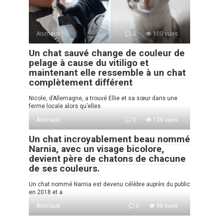
Animaux
0
100 vues
Un chat sauvé change de couleur de
pelage à cause du vitiligo et
maintenant elle ressemble à un chat
complètement différent
Nicole, d’Allemagne, a trouvé Ellie et sa sœur dans une
ferme locale alors qu’elles
Animaux
0
136 vues
Un chat incroyablement beau nommé
Narnia, avec un visage bicolore,
devient père de chatons de chacune
de ses couleurs.
Un chat nommé Narnia est devenu célèbre auprès du public
en 2018 et a
Animaux
0
96 vues