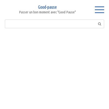
Skip
Good-pause
to
Passer un bon moment avec "Good Pause"
content
Search: