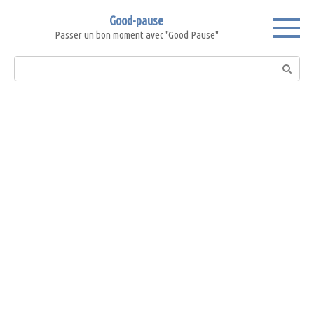
Skip
Good-pause
to
Passer un bon moment avec "Good Pause"
content
Search: