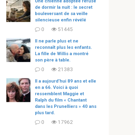
Une chienne adoptée refuse
de dormir la nuit : le secret
bouleversant de sa veille
silencieuse enfin révélé
0
51445
Il ne parle plus et ne
reconnaît plus les enfants.
La fille de Willis a montré
son père à table.
0
21383
ll a aujourd’hui 89 ans et elle
en a 66. Voici à quoi
ressemblent Maggie et
Ralph du film « Chantant
dans les Prunelliers » 40 ans
plus tard.
0
17962