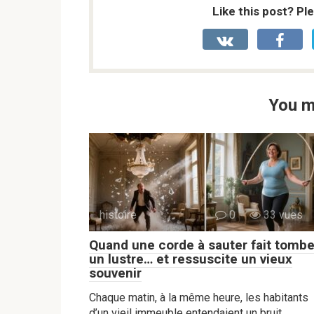
Like this post? Pl
You m
histoire
0
33 vues
Quand une corde à sauter fait tombe
un lustre… et ressuscite un vieux
souvenir
Chaque matin, à la même heure, les habitants
d’un vieil immeuble entendaient un bruit