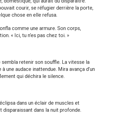
, domestique, qui aurait dû disparaître.
pouvait courir, se réfugier derrière la porte,
lque chose en elle refusa.
 gonfla comme une armure. Son corps,
on. « Ici, tu n’es pas chez toi. »
 sembla retenir son souffle. La vitesse la
e à une audace inattendue. Mira avança d’un
flement qui déchira le silence.
’éclipsa dans un éclair de muscles et
t disparaissant dans la nuit profonde.