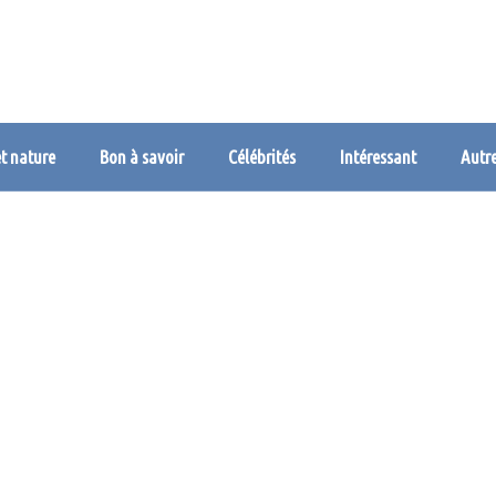
et nature
Bon à savoir
Célébrités
Intéressant
Autr