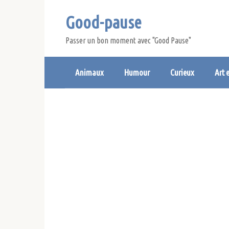
Skip
Good-pause
to
content
Passer un bon moment avec "Good Pause"
Animaux
Humour
Curieux
Art 