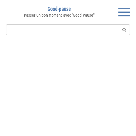
Skip
Good-pause
to
Passer un bon moment avec "Good Pause"
content
Search: