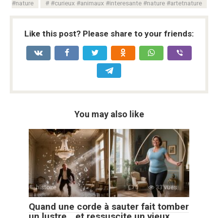
#nature
#curieux #animaux #interesante #nature #artetnature
Like this post? Please share to your friends:
You may also like
histoire
0
33 vues
Quand une corde à sauter fait tomber
un lustre… et ressuscite un vieux