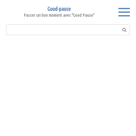
Skip
Good-pause
to
Passer un bon moment avec "Good Pause"
content
Search: