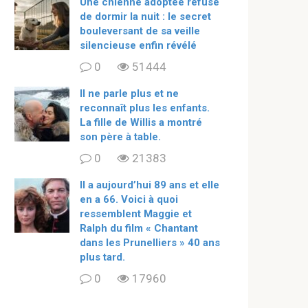
Une chienne adoptée refuse
de dormir la nuit : le secret
bouleversant de sa veille
silencieuse enfin révélé
0
51444
Il ne parle plus et ne
reconnaît plus les enfants.
La fille de Willis a montré
son père à table.
0
21383
ll a aujourd’hui 89 ans et elle
en a 66. Voici à quoi
ressemblent Maggie et
Ralph du film « Chantant
dans les Prunelliers » 40 ans
plus tard.
0
17960