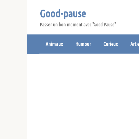
Skip
Good-pause
to
content
Passer un bon moment avec "Good Pause"
Animaux
Humour
Curieux
Art 