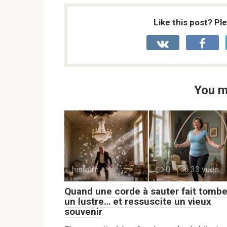
Like this post? Pl
You m
histoire
0
33 vues
Quand une corde à sauter fait tombe
un lustre… et ressuscite un vieux
souvenir