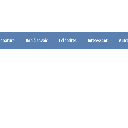
et nature
Bon à savoir
Célébrités
Intéressant
Autr