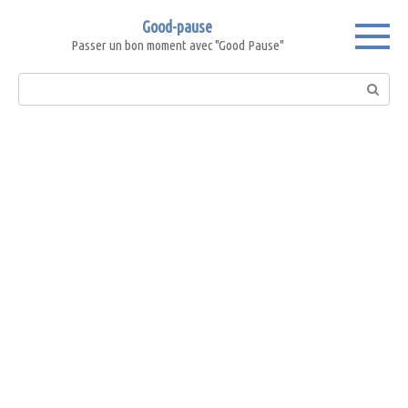
Skip
Good-pause
to
Passer un bon moment avec "Good Pause"
content
Search: