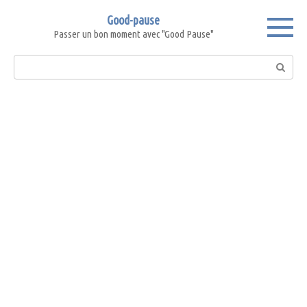
Skip
Good-pause
to
Passer un bon moment avec "Good Pause"
content
Search: