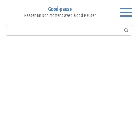
Skip
Good-pause
to
Passer un bon moment avec "Good Pause"
content
Search: