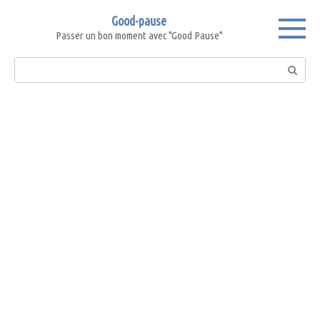
Skip
Good-pause
to
Passer un bon moment avec "Good Pause"
content
Search: