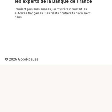
les experts de la Banque de France
Pendant plusieurs années, un mystère inquiétait les
autorités françaises. Des billets contrefaits circulaient
dans
© 2026 Good-pause
Politique de confidentialité
|
|
Politique de Cookies
|
Formulaire
de contact
Good-pause Remarque! Ce site est uniquement à des fins
d'information et de divertissement. Attention ! la copie de ce
site est interdite car elle est considérée comme propriété
intellectuelle et a été indexée, il est permis de partager
uniquement par un lien actif