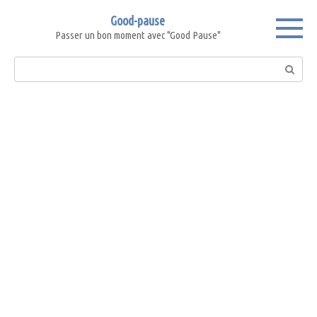
Skip
Good-pause
to
Passer un bon moment avec "Good Pause"
content
Search: