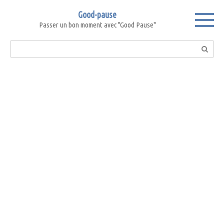
Skip
Good-pause
to
Passer un bon moment avec "Good Pause"
content
Search: