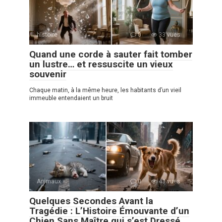
histoire
0
33 vues
Quand une corde à sauter fait tomber
un lustre… et ressuscite un vieux
souvenir
Chaque matin, à la même heure, les habitants d’un vieil
immeuble entendaient un bruit
Animaux
0
43 vues
Quelques Secondes Avant la
Tragédie : L’Histoire Émouvante d’un
Chien Sans Maître qui s’est Dressé