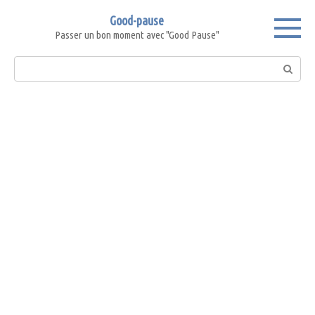
Skip
Good-pause
to
Passer un bon moment avec "Good Pause"
content
Search: