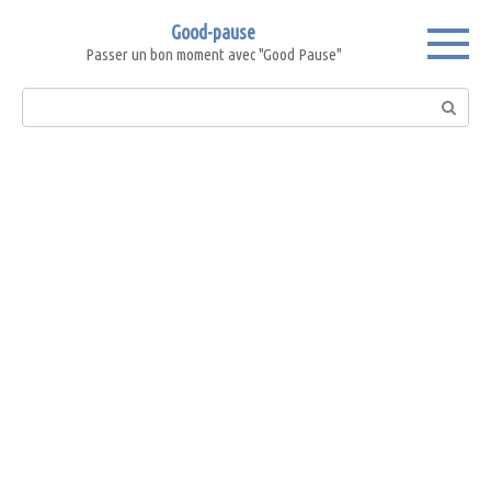
Skip
Good-pause
to
Passer un bon moment avec "Good Pause"
content
Search: