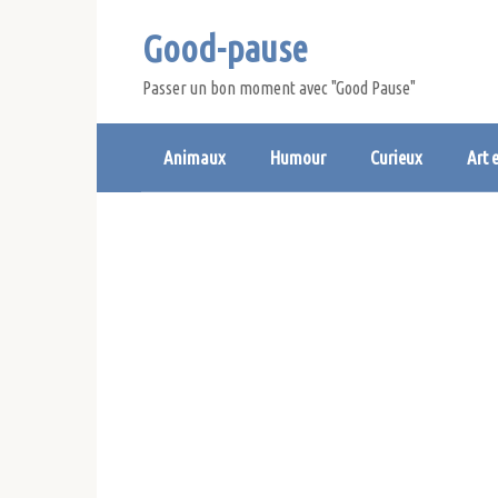
Skip
Good-pause
to
content
Passer un bon moment avec "Good Pause"
Animaux
Humour
Curieux
Art 