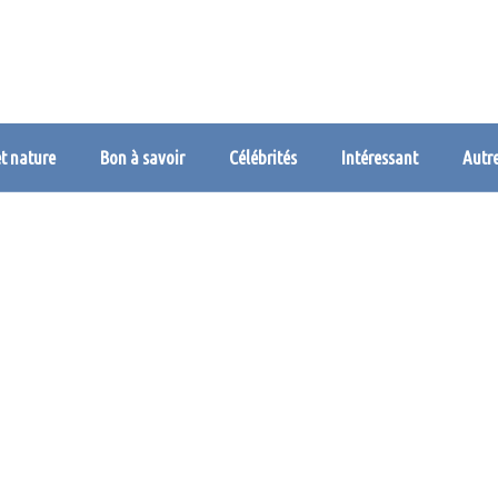
et nature
Bon à savoir
Célébrités
Intéressant
Autr