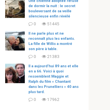
Une chienne adoptée refuse
de dormir la nuit : le secret
bouleversant de sa veille
silencieuse enfin révélé
0
51445
Il ne parle plus et ne
reconnaît plus les enfants.
La fille de Willis a montré
son père à table.
0
21383
ll a aujourd’hui 89 ans et elle
en a 66. Voici à quoi
ressemblent Maggie et
Ralph du film « Chantant
dans les Prunelliers » 40 ans
plus tard.
0
17962