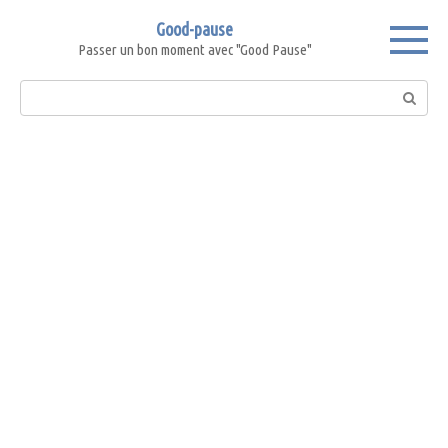
Skip
Good-pause
to
Passer un bon moment avec "Good Pause"
content
Search: