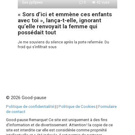
Без рубрики
0
42 vues
« Sors d’ici et emmène ces enfants
avec toi », lança-t-elle, ignorant
qu’elle renvoyait la femme qui
possédait tout
Je me souviens du silence après la porte refermée. Du
froid qui s’infiltrait sous
© 2026 Good-pause
Politique de confidentialité
|
|
Politique de Cookies
|
Formulaire
de contact
Good-pause Remarque! Ce site est uniquement à des fins
d'information et de divertissement. Attention ! la copie de ce
site est interdite car elle est considérée comme propriété
intellectuelle et a été indexée, il est permis de partager