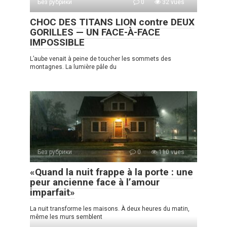
Без рубрики
0
32 vues
CHOC DES TITANS LION contre DEUX
GORILLES — UN FACE-À-FACE
IMPOSSIBLE
L’aube venait à peine de toucher les sommets des
montagnes. La lumière pâle du
Без рубрики
0
110 vues
«Quand la nuit frappe à la porte : une
peur ancienne face à l’amour
imparfait»
La nuit transforme les maisons. À deux heures du matin,
même les murs semblent