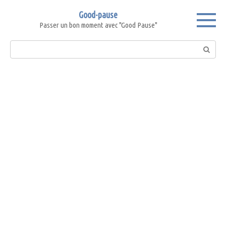
Skip
Good-pause
to
Passer un bon moment avec "Good Pause"
content
Search: