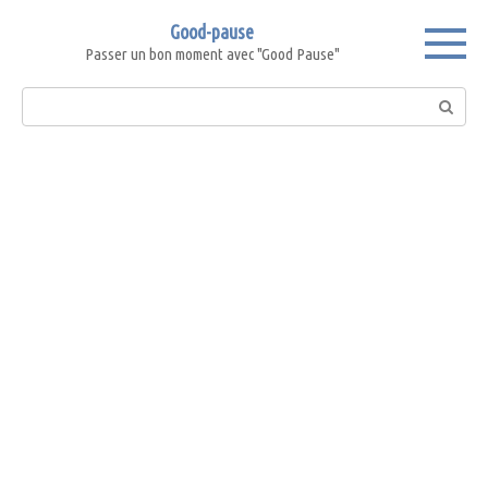
Skip
Good-pause
to
Passer un bon moment avec "Good Pause"
content
Search: