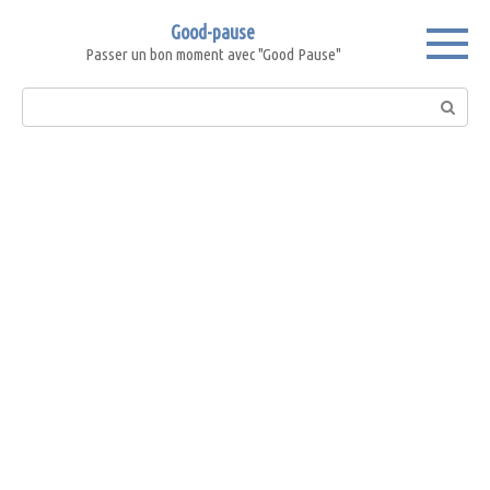
Skip
Good-pause
to
Passer un bon moment avec "Good Pause"
content
Search: