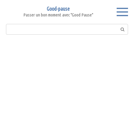
Skip
Good-pause
to
Passer un bon moment avec "Good Pause"
content
Search: