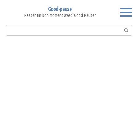
Skip
Good-pause
to
Passer un bon moment avec "Good Pause"
content
Search: