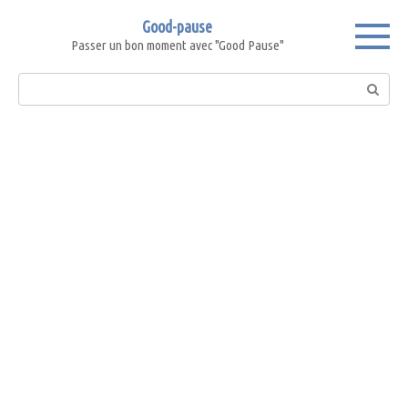
Skip
Good-pause
to
Passer un bon moment avec "Good Pause"
content
Search: