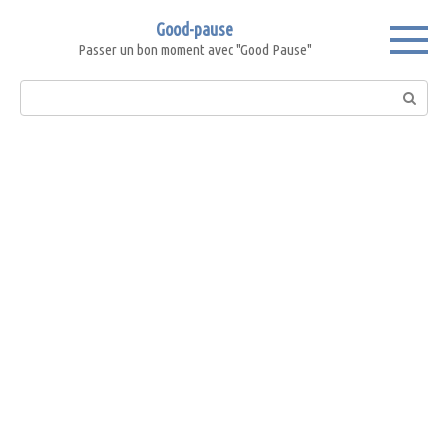
Skip
Good-pause
to
Passer un bon moment avec "Good Pause"
content
Search: