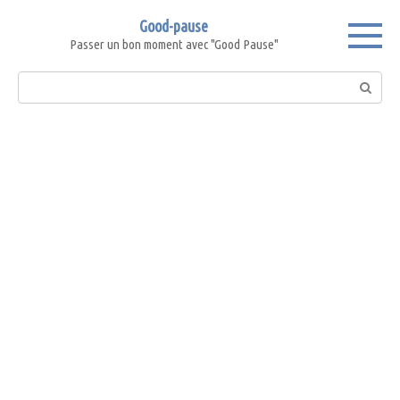
Skip
Good-pause
to
Passer un bon moment avec "Good Pause"
content
Search: