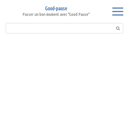
Skip
Good-pause
to
Passer un bon moment avec "Good Pause"
content
Search: