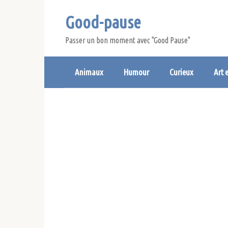
Skip
Good-pause
to
content
Passer un bon moment avec "Good Pause"
Animaux
Humour
Curieux
Art 