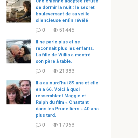
Une chienne adoptée refuse
de dormir la nuit : le secret
bouleversant de sa veille
silencieuse enfin révélé
0
51445
Il ne parle plus et ne
reconnaît plus les enfants.
La fille de Willis a montré
son père à table.
0
21383
ll a aujourd’hui 89 ans et elle
en a 66. Voici à quoi
ressemblent Maggie et
Ralph du film « Chantant
dans les Prunelliers » 40 ans
plus tard.
0
17963