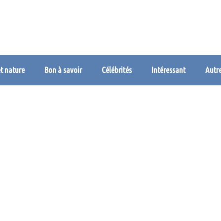
et nature
Bon à savoir
Célébrités
Intéressant
Autr