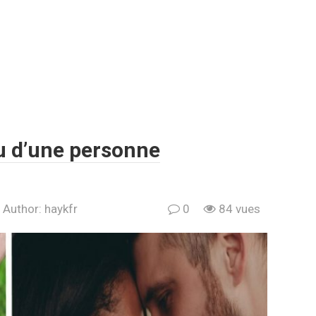
au d’une personne
Author:
haykfr
0
84 vues