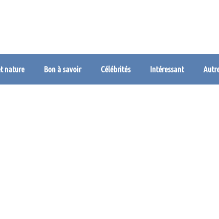
et nature
Bon à savoir
Célébrités
Intéressant
Autr