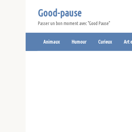
Skip
Good-pause
to
content
Passer un bon moment avec "Good Pause"
Animaux
Humour
Curieux
Art 