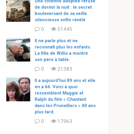
Une chienne adoptée refuse
de dormir la nuit : le secret
bouleversant de sa veille
silencieuse enfin révélé
0
51445
Il ne parle plus et ne
reconnaît plus les enfants.
La fille de Willis a montré
son père à table.
0
21383
ll a aujourd’hui 89 ans et elle
en a 66. Voici à quoi
ressemblent Maggie et
Ralph du film « Chantant
dans les Prunelliers » 40 ans
plus tard.
0
17963