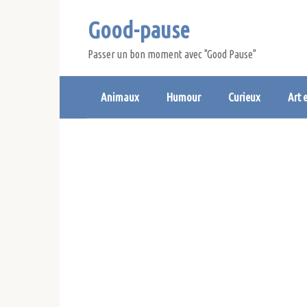
Skip
Good-pause
to
content
Passer un bon moment avec "Good Pause"
Animaux
Humour
Curieux
Art 