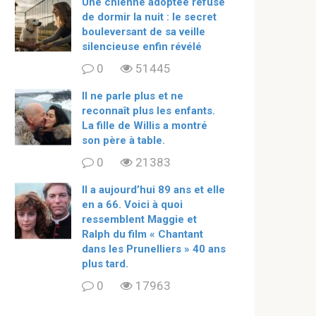
Une chienne adoptée refuse
de dormir la nuit : le secret
bouleversant de sa veille
silencieuse enfin révélé
0
51445
Il ne parle plus et ne
reconnaît plus les enfants.
La fille de Willis a montré
son père à table.
0
21383
ll a aujourd’hui 89 ans et elle
en a 66. Voici à quoi
ressemblent Maggie et
Ralph du film « Chantant
dans les Prunelliers » 40 ans
plus tard.
0
17963