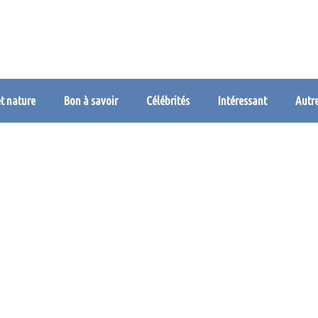
et nature
Bon à savoir
Célébrités
Intéressant
Autr