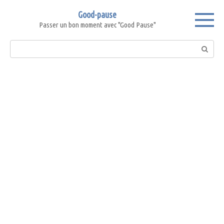
Skip
Good-pause
to
Passer un bon moment avec "Good Pause"
content
Search: